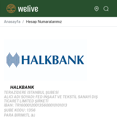
Anasayfa
Hesap Numaralarımız
HALKBANK
TERAZİDERE İSTANBUL ŞUBESİ
ALICI ADI SOYADI: FED İNŞAAT VE TEKSTİL SANAYİ DIŞ
TİCARET LİMİTED ŞİRKETİ
İBAN : TR160001200135600010101013
ŞUBE KODU : 1356
PARA BİRİMİ:TL (₺)