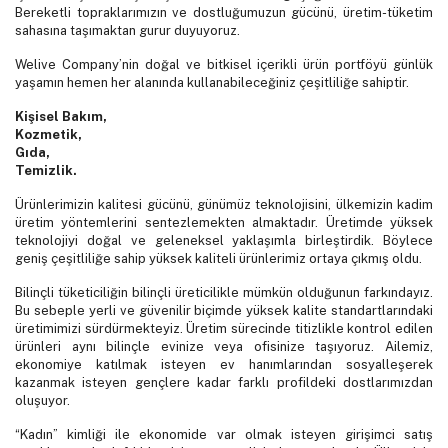
Bereketli topraklarımızın ve dostluğumuzun gücünü, üretim-tüketim
sahasına taşımaktan gurur duyuyoruz.
Welive Company’nin doğal ve bitkisel içerikli ürün portföyü günlük
yaşamın hemen her alanında kullanabileceğiniz çeşitliliğe sahiptir.
Kişisel Bakım,
Kozmetik,
Gıda,
Temizlik.
Ürünlerimizin kalitesi gücünü, günümüz teknolojisini, ülkemizin kadim
üretim yöntemlerini sentezlemekten almaktadır. Üretimde yüksek
teknolojiyi doğal ve geleneksel yaklaşımla birleştirdik. Böylece
geniş çeşitliliğe sahip yüksek kaliteli ürünlerimiz ortaya çıkmış oldu.
Bilinçli tüketiciliğin bilinçli üreticilikle mümkün olduğunun farkındayız.
Bu sebeple yerli ve güvenilir biçimde yüksek kalite standartlarındaki
üretimimizi sürdürmekteyiz. Üretim sürecinde titizlikle kontrol edilen
ürünleri aynı bilinçle evinize veya ofisinize taşıyoruz. Ailemiz,
ekonomiye katılmak isteyen ev hanımlarından sosyalleşerek
kazanmak isteyen gençlere kadar farklı profildeki dostlarımızdan
oluşuyor.
“Kadın” kimliği ile ekonomide var olmak isteyen girişimci satış