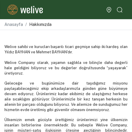
Anasayfa
Hakkımızda
Welive sahibi ve kurucları başarılı ticari geçmişe sahip iki kardeş olan
Yıldız BAYHAN ve Mehmet BAYHAN'dır.
Welive Company olarak, yaşamın sağlıkla ve bilinçle daha değerli
hale geldiğini biliyoruz ve bu değerler doğrultusunda “yaşayarak”
üretiyoruz.
Geleceğe ve bugünümüze dair taşıdığımız misyonu
paylaşabileceğimiz ekip arkadaşlarımızla günden güne büyümeye
devam ediyoruz. Ürünlerimiz kadar ekibimiz de ulaştığımız herkese
aile sıcaklığını götürüyor. Ürünlerimizle bir kez tanışan herkesin bu
ailenin bir parçası olduğunu biliyoruz. Ve ailemize de sunduğumuz her
hizmetin evde üretilmiş gibi güvenilir olmasını önemsiyoruz.
Ülkemizin emek gücüyle ürettiğimiz ürünlerimizi yine ülkemizin
insanları birbirlerine önermektedir. Bu sebeple Welive Company,
işinin müşteri-satış ilişkisinin ötesine geçtiğinin bilincindedir.