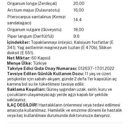
Origanum longa (Zerdeçal)
20,00
Arctium majus (Dulavratotu)
16,00
Pterocarpus santalinus (Kırmızı
14,4
sandalağacı)
Origanum vulgare (Güveyotu)
18,00
Piper langum (Darifülfül)
9,6
İçindekiler:
Topaklanmayı önleyici, Kalsiyum fosfatlar (E
341), Yağ asitlerinin magnezyum tuzları (E 470b), Silikon
dioksit (E 551).
Net Miktar:
60 Kapsül
Menşe Ülke:
Türkiye
Takviye Edici Gıda Onay Numarası:
012637 - 17.01.2022
Tavsiye Edilen Günlük Kullanım Dozu:
11 yaş ve üzeri
yetişkinler için sabah-akşam, günde 2 defa 1'er kapsülün aç
karnına bol su ile tüketilmesi tavsiye edilir.
Saklama Koşulları:
Güneş ışığından uzak, serin, kuru ve
çocukların ulaşamayacağı yerde ağzı kapalı bir şekilde
saklayınız.
İLAÇ DEĞİLDİR!
Hastalıkların önlenmesi veya tedavi edilmesi
amacıyla kullanılmaz. Hamilelik ve emzirme dönemi ile hastalık
veya ilaç kullanılması durumunda doktorunuza danışınız.