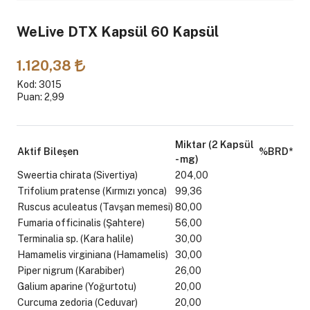
WeLive DTX Kapsül 60 Kapsül
1.120,38
Kod: 3015
Puan: 2,99
Miktar (2 Kapsül
Aktif Bileşen
%BRD*
- mg)
Sweertia chirata (Sivertiya)
204,00
Trifolium pratense (Kırmızı yonca)
99,36
Ruscus aculeatus (Tavşan memesi)
80,00
Fumaria officinalis (Şahtere)
56,00
Terminalia sp. (Kara halile)
30,00
Hamamelis virginiana (Hamamelis)
30,00
Piper nigrum (Karabiber)
26,00
Galium aparine (Yoğurtotu)
20,00
Curcuma zedoria (Ceduvar)
20,00