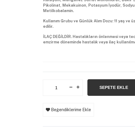
Pikolinat, Mekakuinon, Potasyum İyodür, Sodyum
Metilkobalamin.
Kullanım Grubu ve Günlük Alım Dozu: 11 yaş ve üze
edilir.
İLAÇ DEĞİLDİR. Hastalıkların önlenmesi veya ted
emzirme döneminde hastalık veya ilaç kullanıl
SEPETE EKLE
Beğendiklerime Ekle