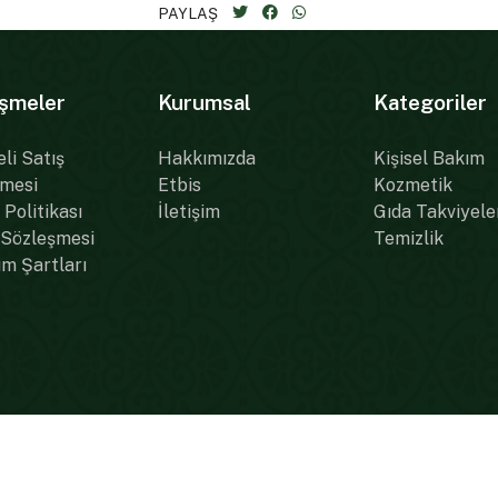
PAYLAŞ
şmeler
Kurumsal
Kategoriler
li Satış
Hakkımızda
Kişisel Bakım
mesi
Etbis
Kozmetik
k Politikası
İletişim
Gıda Takviyele
 Sözleşmesi
Temizlik
ım Şartları
ı Saklıdır.