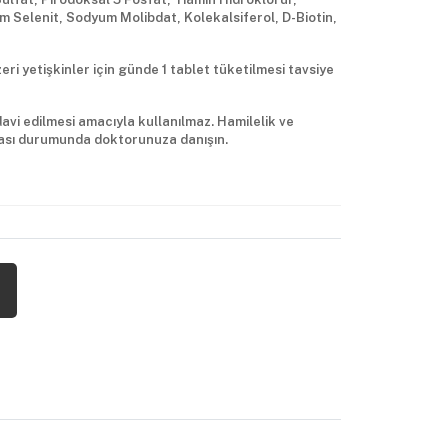
 Selenit, Sodyum Molibdat, Kolekalsiferol, D-Biotin,
ri yetişkinler için günde 1 tablet tüketilmesi tavsiye
avi edilmesi amacıyla kullanılmaz. Hamilelik ve
ması durumunda doktorunuza danışın.