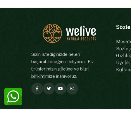
Sözle
Mesafe
Sözleş
Sizin istediğinizde neleri
Gizlili
başarabileceğinizi biliyoruz. Biz
Üyelik
ürünlerimizin gücüne ve bilgi
Kullan
birikimimize inanıyoruz.
Copyright © 2021. Welivecompany.com - Tüm Haklar