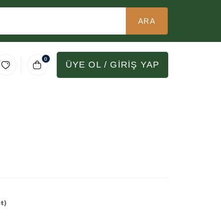
ARA
0
ÜYE OL / GİRİŞ YAP
t)