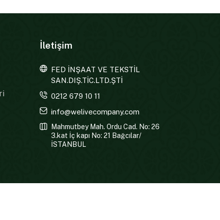
İletişim
FED İNŞAAT VE TEKSTİL
SAN.DIŞ.TİC.LTD.ŞTİ
ri
0212 679 10 11
info@welivecompany.com
Mahmutbey Mah. Ordu Cad. No: 26
3.kat İç kapı No: 21 Bağcılar/
İSTANBUL