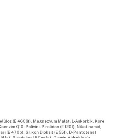
Selüloz (E 460(i)), Magnezyum Malat, L-Askorbik, Kore
oenzim Q10, Polivinil Pirolidon (E 1201), Nikotinamid,
rı (E 470b), Silikon Dioksit (E 551), D-Pantotenat
lfat, Pirodoksal 5 Fosfat, Tiamin Hidroklorür,