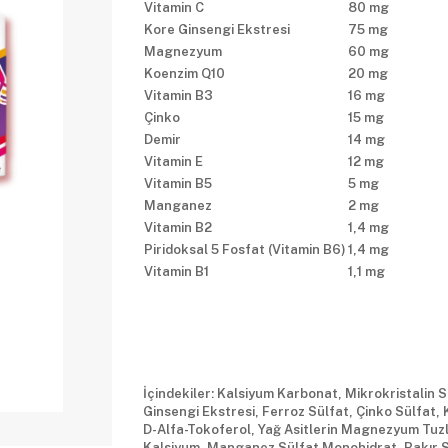
Vitamin C
80 mg
Kore Ginsengi Ekstresi
75 mg
Magnezyum
60 mg
Koenzim Q10
20 mg
Vitamin B3
16 mg
Çinko
15 mg
Demir
14 mg
Vitamin E
12 mg
Vitamin B5
5 mg
Manganez
2 mg
Vitamin B2
1,4 mg
Piridoksal 5 Fosfat (Vitamin B6)
1,4 mg
Vitamin B1
1,1 mg
İçindekiler: Kalsiyum Karbonat, Mikrokristalin 
Ginsengi Ekstresi, Ferroz Sülfat, Çinko Sülfat, K
D-Alfa-Tokoferol, Yağ Asitlerin Magnezyum Tuzla
Kalsiyum, Manganez Sülfat Monohidrat, Bakır Sü